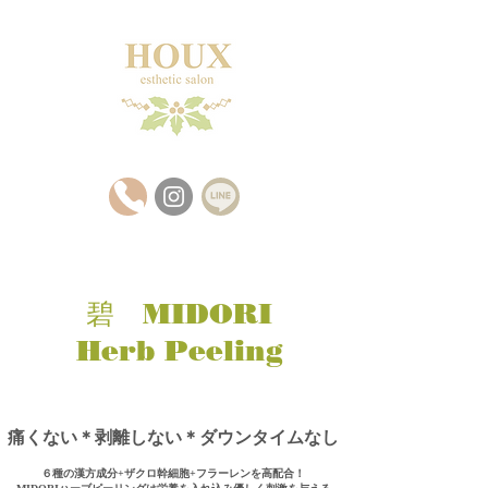
​碧 MIDORI
Herb Peeling
​痛くない＊剥離しない＊ダウンタイムなし
６種の漢方成分+ザクロ幹細胞+フラーレンを高配合！