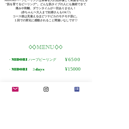
MIDORIハーブピーリングは栄養を入れ込み優しく刺激を与える
”肌を育てるピーリング”。どんな肌タイプの人にも施術できて
痛みや剥離、ダウンタイムが一切ありません！
(赤ちゃん〜大人まで妊婦さんもOK♡)
コース後は見違えるほどツヤピカのモチモチ肌に。
１回での変化に感動されること間違いなしです♡
​♢MENU♢
​♢
​♢
¥6500
・MIDORI ハーブピーリング
¥15000
・MIDORI ３days