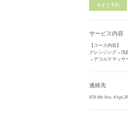
0
今すぐ予約
分
サービス内容
【コース内容】
クレンジング→洗
→デコルテマッサ
連絡先
858 8th Ave, #Apt,3