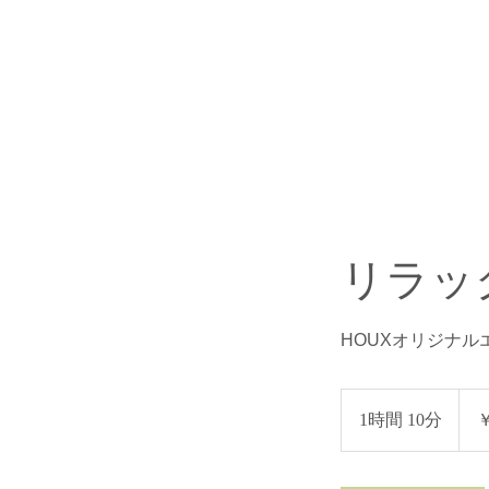
リラッ
HOUXオリジナル
5,000
円
1時間 10分
1
￥
時
1