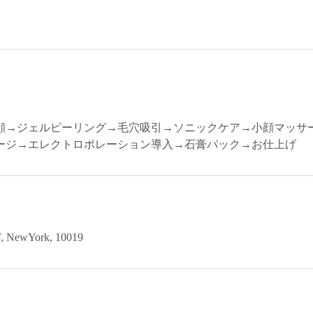
顔→ジェルピーリング→毛穴吸引→ソニックケア→小顔マッサ
ージ→エレクトロポレーション導入→石膏パック→お仕上げ
F, NewYork, 10019