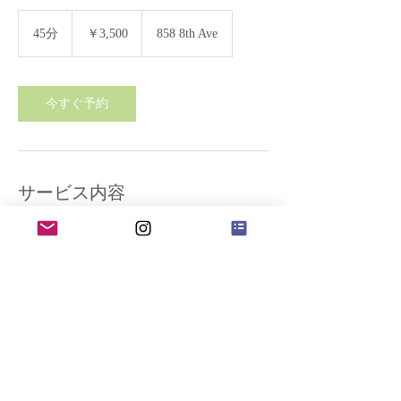
3,500
円
45分
4
￥3,500
858 8th Ave
5
分
今すぐ予約
サービス内容
【コース内容】
クレンジング→洗顔→ジェルピーリング→ソ
ニックケア→保湿パック→お仕上げ
連絡先
858 8th Ave, #Apt,3F, NewYork, 10019