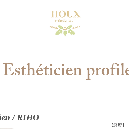
Esthéticien​ profil
cien / RIHO
【経歴】