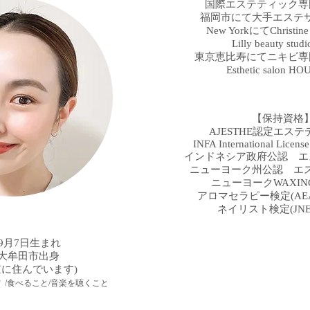
国際エステティック専
福岡市にて大手エス
New YorkにてChristin
Lilly beauty stu
東京恵比寿にてニキビ専
​Esthetic salon 
【保持資格
AJESTHE認定エス
INFA International Licen
インドネシア政府公認 エ
ニューヨーク州公認 エ
ニューヨークWAXING 
アロマセラピー検定(AEA
ネイリスト検定(JNE
年9月7日生まれ
大牟田市出身
京に住んでいます)
 /食べること/音楽を聴くこと