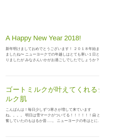
A Happy New Year 2018!
新年明けましておめでとうございます！ ２０１８年始まり
ましたね〜 ニューヨークでの年越しはとても寒い１日とな
りましたが みなさんいかがお過ごしでしたでしょうか？ こ
れから本格的な寒さがやってきますが、LillyBeautyStudio
は 今年も元気に営業していきますので...
ゴートミルクが叶えてくれるシ
ルク肌
こんばんは！毎日少しずつ寒さが増して来ています
ね。。。。 明日は雪マークがついてる！！！！！！🤗 と興
奮していたのもはるか昔......。 ニューヨークの冬はとにか
く痛い、冷たい、刺さるの三凶器。 （風に殺されそうな
感じですね 笑）...